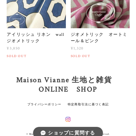
アイリッシュ リネン wall
ジオメトリック オートミ
ジオメトリック
ール＆ピンク
¥3,850
¥1,320
SOLD OUT
SOLD OUT
Maison Vianne 生地と雑貨
ONLINE SHOP
プライバシーポリシー
特定商取引法に基づく表記
ショップに質問する
© Maison Vianne 生地と雑貨 ONLINE SHOP All rights reserved.